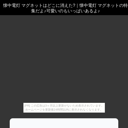
懐中電灯 マグネットはどこに消えた?
｜
懐中電灯 マグネットの特
集だよ♪可愛いのもいっぱいあるよ♪
[PR] この広告は3ヶ月以上更新がないため表示されています。
ホームページを更新後24時間以内に表示されなくなります。