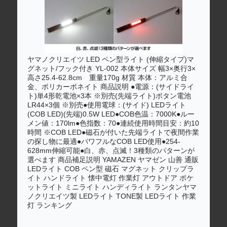
ヤマノクリエイツ LED ペン型ライト (伸縮タイプ)マ
グネット/フック付き YL-002 本体サイズ 幅3×奥行3×
高さ25.4-62.8cm 重量170g 材質 本体：アルミ合
金、ポリカーボネイト 商品説明 ●電源：(サイドライ
ト)単4形乾電池×3本 ※別売(先端ライト)ボタン電池
LR44×3個 ※別売●使用電球：(サイド) LEDライト
(COB LED)(先端)0.5W LED●COB色温：7000K●ルー
メン値：170lm●色指数：70●連続使用時間目安：約10
時間 ※COB LED●磁石が付いた先端ライトで夜間作業
の探し物に最適●パワフルなCOB LED使用●254-
628mm伸縮可能●白、赤、点滅！3種類のパターンが
選べます 商品補足説明 YAMAZEN ヤマゼン 山善 通販
LEDライト COB ペン型 磁石 マグネット クリップラ
イト ハンドライト 懐中電灯 作業灯 アウトドア ポケ
ットライト ミニライト ハンディライト ランタンヤマ
ノクリエイツ製 LEDライト TONE製 LEDライト 作業
灯 ランキング