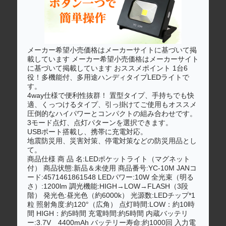
メーカー希望小売価格はメーカーサイトに基づいて掲
載しています メーカー希望小売価格はメーカーサイト
に基づいて掲載しています おススメポイント 1台6
役！多機能付、多用途ハンディタイプLEDライトで
す。
4way仕様で便利性抜群！ 置型タイプ、手持ちでも快
適、くっつけるタイプ、引っ掛けてご使用もオススメ
圧倒的なハイパワーとコンパクトの組み合わせです。
3モード点灯、点灯パターンを選択できます。
USBポート搭載し、携帯に充電対応。
地震防災用、災害対策、停電対策などの防災用品とし
て。
商品仕様 商 品 名:LEDポケットライト（マグネット
付） 商品状態:新品＆未使用 商品番号:YC-10M JANコ
ード:4571461861548 LEDパワー:10W 全光束（明る
さ）:1200lm 調光機能:HIGH→LOW→FLASH（3段
階） 発光色:昼光色（約6000k） 光源数:LEDチップ*1
粒 照射角度:約120°（広角） 点灯時間:LOW：約10時
間 HIGH：約5時間 充電時間:約5時間 内蔵バッテリ
ー:3.7V 4400mAh バッテリー寿命:約1000回 入力電