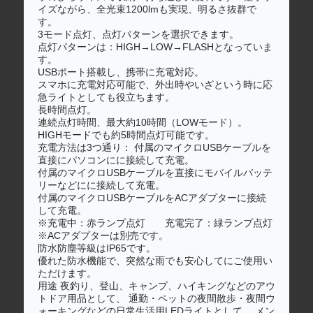
イズながら、全光束1200lmも実現、明るさ抜群で
す。
3モード点灯、点灯パターンを選択できます。
点灯パターンは：HIGH→LOW→FLASHとなっていま
す。
USBポート搭載し、携帯に充電対応。
スマホに充電対応可能で、外出時やいざという時に応
急ライトとしても役立ちます。
長時間点灯。
連続点灯時間、最大約10時間（LOWモード）。
HIGHモードでも約5時間点灯可能です。
充電方法は3つ通り： 付属のマイクロUSBケーブルを
直接にパソコンにに接続して充電。
付属のマイクロUSBケーブルを直接にモバイルバッテ
リーなどにに接続して充電。
付属のマイクロUSBケーブルをACアダプターに接続
して充電。
※充電中：赤ランプ点灯 充電完了：緑ランプ点灯
※ACアダプターは別売です。
防水防塵等級はIP65です。
優れた防水機能で、突然な雨でも安心してにご使用い
ただけます。
用途 夜釣り、登山、キャンプ、ハイキングなどのアウ
トドア用品として、 通勤・ペットの夜間散歩・夜間ウ
ォーキングなどの日常生活用LEDライトとして、 メン