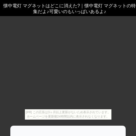
懐中電灯 マグネットはどこに消えた?
｜
懐中電灯 マグネットの特
集だよ♪可愛いのもいっぱいあるよ♪
[PR] この広告は3ヶ月以上更新がないため表示されています。
ホームページを更新後24時間以内に表示されなくなります。