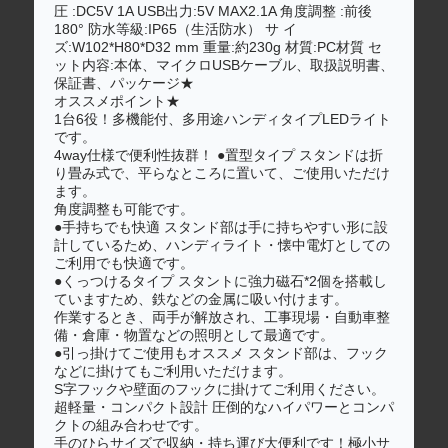
圧 :DC5V 1A USB出力:5V MAX2.1A 角度調整 :前後
180° 防水等級:IP65（生活防水） サ イ
ズ:W102*H80*D32 mm 重量:約230g 材質:PC材質 セ
ット内容:本体、マイクロUSBケーブル、取扱説明書、
保証書、パッケージ★
オススメポイント★
1台6役！多機能付、多用途ハンディタイプLEDライト
です。
4way仕様で便利性抜群！ ●置型タイプ スタンドは折
り畳み式で、平らなところに置いて、ご使用いただけ
ます。
角度調整も可能です。
●手持ちでも快適 スタンド部は手に持ちやすい形に設
計しているため、ハンディライト・懐中電灯としての
ご利用でも快適です。
●くっつけるタイプ スタントに強力磁石*2個を搭載し
ていますため、鉄などの金属に吸い付けます。
作業するとき、両手が解放され、工事現場・自動車整
備・倉庫・物置などの照明として最適です。
●引っ掛けてご使用もオススメ スタンド部は、フック
などに掛けてもご利用いただけます。
S字フックや壁面のフックに掛けてご利用ください。
超軽量・コンパクト設計 圧倒的なハイパワーとコンパ
クトの組み合わせです。
手のひらサイズで収納・持ち運び大便利です！極小サ