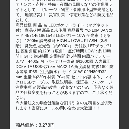
テナンス・点検・整備・夜間の見回りなどの作業用ラ
イトとして、 ガレージ・物置・倉庫用小型投光器とし
て、 地震防災用、災害対策、停電対策などの防災用品
として。
商品仕様 商 品 名 LEDポケットライト（マグネット
付） 商品状態 新品＆未使用 商品番号 YC-10M JANコ
ード 4571461861548 LEDパワー 10W 全光束（明る
さ） 1200lm 調光機能 HIGH→LOW→FLASH（3段
階） 発光色 昼光色（約6000k） 光源数 LEDチップ*1
粒 照射角度 約120°（広角） 点灯時間 LOW：約10時
間HIGH：約5時間 充電時間 約5時間 内蔵バッテリー
3.7V 4400mAh バッテリー寿命 約1000回 入力電圧
DC5V 1A USB出力 5V MAX2.1A 角度調整 前後180° 防
水等級 IP65（生活防水） サ イ ズ W102*H80*D32
mm 重量 約230g 材質 PC材質 セット内容 本体、マイ
クロUSBケーブル、取扱説明書、保証書、パッケージ
注意事項 ※製品の改善・改良などのため、予告なく製
品の仕様変更を行うことがありますので、ご了承くだ
さい。
※大量注文の場合は適当な割り引きの見積書を提供致
します！当店にメールの問い合わせ大歓迎！！
商品価格：3,278円