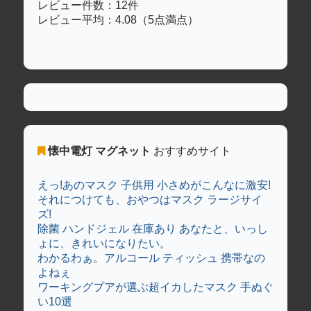
レビュー件数：12件
レビュー平均：4.08（5点満点）
懐中電灯 マグネット
おすすめサイト
えっ!あのマスク 子供用 小さめがこんなに激安!
それにつけても、おやつはマスク ラージサイ
ズ!
除菌 ハンドジェル 在庫あり あなたと、いっし
ょに、きれいになりたい。
わかるわぁ。アルコール ティッシュ 携帯なの
よねぇ
ワーキングプアが選ぶ超イカしたマスク 手ぬぐ
い10選