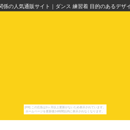
着関係の人気通販サイト
｜
ダンス 練習着 目的のあるデザ
[PR] この広告は3ヶ月以上更新がないため表示されています。
ホームページを更新後24時間以内に表示されなくなります。