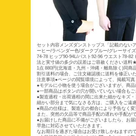
セット内容メンズダンストップス「記載のないア
ーヒー/ラベンダー色/ダークブルー/グレーサイズ(cm)XS
74-78 ヒップ90-94L/バスト92-96 ウエスト78-8
法と実寸値の多少の誤差はご容赦ください送料
1点 880円(北海道・九州・沖縄・離島除く)
割引送料の場合、ご注文確認後に送料を修正い
注意事項●ページの閲覧環境によって、掲載写真
●モデルに小物を使う場合がございますが、商品
●一部商品はボタンの穴が開いていない場合も
●製造過程・出荷過程の間に出来た細かなキズ・
細かい部分まで気になさる方は、ご購入をご遠
●商品の仕様は、製造元の都合により予告なく変
また、突然の欠品等で商品手配の遅れや手配が
●お届けした商品に不備がございましたら、お届
早急に対応させていただきます。
なお期日を過ぎた場合はお受け致しかねますの