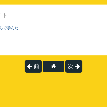
イト
らで学んだ
前
次