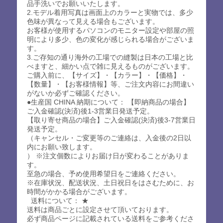
品手洗いでお願いいたします。
2.モデル着用写真は画面上のカラーと実物では、多少
色味が異なって見える場合もございます。
お客様が使用するパソコンのモニター設定や部屋の照
明により多少、色の変化が感じられる場合がございま
す。
3.ご存知の通り海外の工場での縫製は日本の工場と比
べますと、細かい点で雑に見えるものがございます。
ご購入前に、【サイズ】・【カラー】・【価格】・
【数量】・【お客様情報】等、ご注文内容にお間違い
がないか必ずご確認ください。
●生産国 CHINA 納期について： 【即納商品の場合】
ご入金確認(決済)後1-3営業日発送予定。
【取り寄せ商品の場合】ご入金確認(決済)後3-7営業日
発送予定。
（キャンセル・ご変更等のご連絡は、入金後の2日以
内にお願い致します。
） ※注文個数によりお届け日が変わることがありま
す。
至急の場合、予め使用希望日をご連絡ください。
※在庫状況、配送状況、土日祝日をはさむために、お
時間がかかる場合がございます。
送料について： ★
送料は商品ごとに設定させて頂いております。
必ず商品ページに記載されている送料をご参考くださ