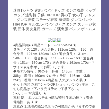
迷彩Tシャツ 迷彩パンツ キッズ ダンス衣装 ヒップ
ホップ 迷彩柄 子供 HIPHOP 男の子 女の子 ジャズ
ダンス衣装 ステージ衣装 練習着 ダンスパンツ
HIPHOP サルエルパンツ ジャズダンス ステージ衣
装 団体 男女兼用 ガールズ 演出服 パンツ ボトムス
●商品詳細● ●商品コード L2-dance524 ★
参考サイズ 120：適合身長：111cm-120cm 130：適
合身長：121cm-130cm 140：適合身長：131cm-
140cm 150：適合身長：141cm-150cm 160：適合身
長：151cm-160cm 170：適合身長：161cm-170cm *
サイズ表を参考してお願いします。
◆モデル情報： 男の子：身長：145cm 体重：
38kg 着用：160cm 女の子：身長：146cm 体重：
25kg 着用：150cm ●商品名 人気ダンス衣装 ★
セット内容 迷彩TシャツORショットパンツ (注意：こ
ちら商品は上下バラ売り予めご了承下さい。
) ●カラー 写真通り ★
素材 綿、ポルエステル ●商品説明 生地の厚さ：普通
伸縮性：あり ★
注意点 1.洗濯の際は色落ちの可能性がありますので単