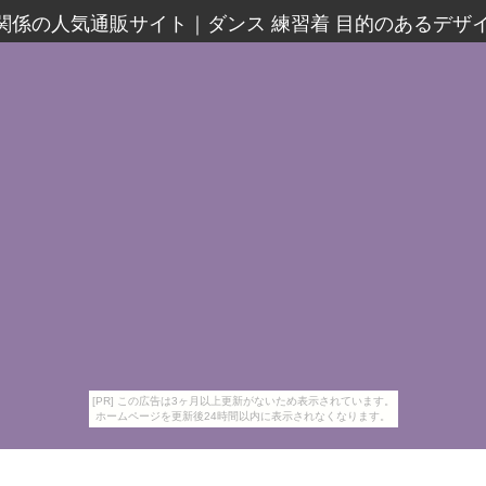
着関係の人気通販サイト
｜
ダンス 練習着 目的のあるデザ
[PR] この広告は3ヶ月以上更新がないため表示されています。
ホームページを更新後24時間以内に表示されなくなります。