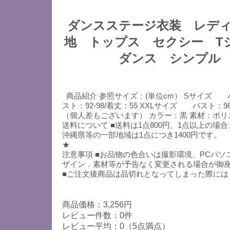
ダンスステージ衣装 レデ
地 トップス セクシー T
ダンス シンプル
商品紹介 参照サイズ：(単位cm） Sサイズ バスト
スト：92-98/着丈：55 XXLサイズ バスト：98
（個人差もございます） カラー：黒 素材：ポリ
送料について ■送料は1点800円、1点以上の場
沖縄県等の一部地域は1点につき1400円です。
★
注意事項 ■お品物の色合いは撮影環境、PCパ
ザイン．素材等が予告なく変更される場合が御
■ご注文後商品は品切れとなってしまった際には
商品価格：3,256円
レビュー件数：0件
レビュー平均：0（5点満点）