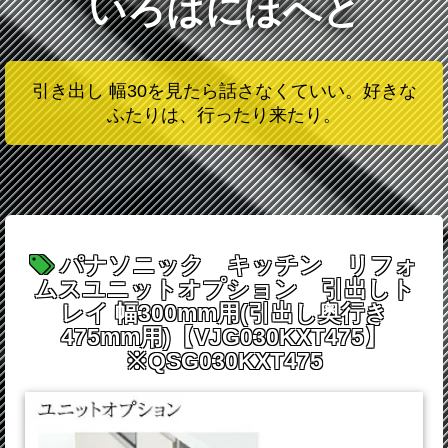
いろはにほへと
引き出し 幅30を見たら話さなくていい。好きな
ふたりは、行ったり来たり。
パナソニック キッチン リフォ
ムスユニットオプション 引出しト
レイ 幅300mm用(引出し奥行き
475mm用)【VJG030KXT475】
※QSG030KXT475