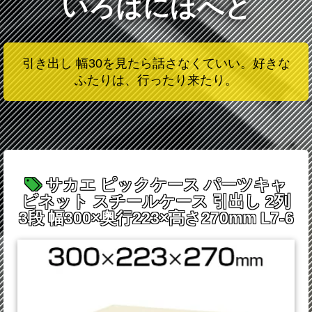
いろはにほへと
引き出し 幅30を見たら話さなくていい。好きな
ふたりは、行ったり来たり。
サカエ ピックケース パーツキャ
ビネット スチールケース 引出し 2列
3段 幅300×奥行223×高さ270mm L7-6