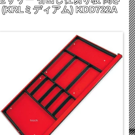
ット(KRLミディアム) KDD722A