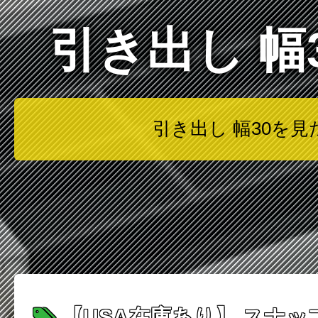
引き出し 
引き出し 幅30を
【USA在庫あり】 スナップ