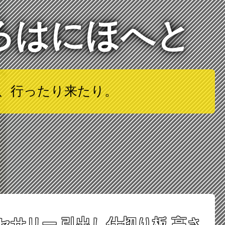
ろはにほへと
は、行ったり来たり。
クセサリー 引出し仕切り板 高さ