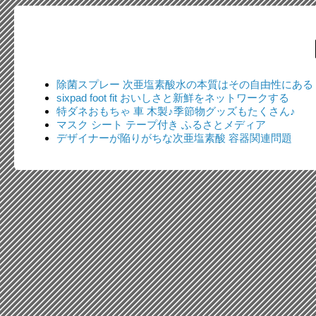
除菌スプレー 次亜塩素酸水の本質はその自由性にある
sixpad foot fit おいしさと新鮮をネットワークする
特ダネおもちゃ 車 木製♪季節物グッズもたくさん♪
マスク シート テープ付き ふるさとメディア
デザイナーが陥りがちな次亜塩素酸 容器関連問題