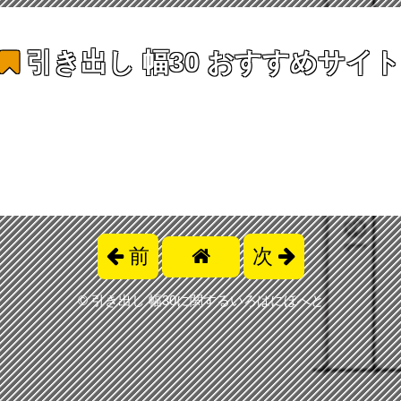
引き出し 幅30
おすすめサイト
前
次
©
引き出し 幅30に関するいろはにほへと