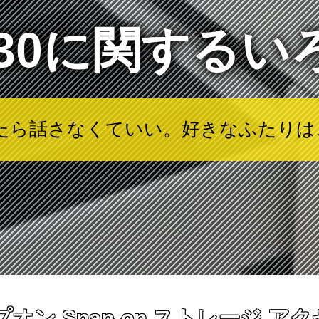
幅30に関するい
見たら話さなくていい。好きなふたり
オン Snap-on ストレージ ア