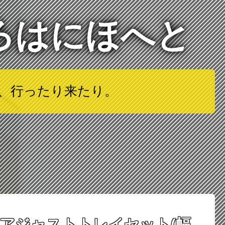
ろはにほへと
は、行ったり来たり。
アジャストトレイセット(幅