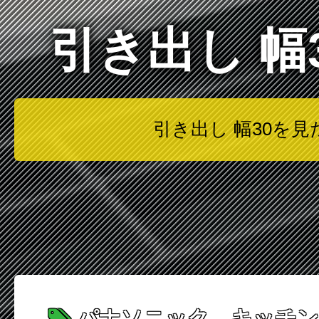
引き出し 
引き出し 幅30を
パナソニック キッチン