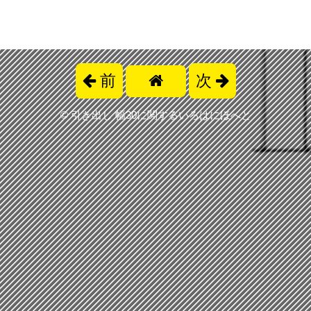
前
次
©
引き出し 幅30に関するいろはにほへと