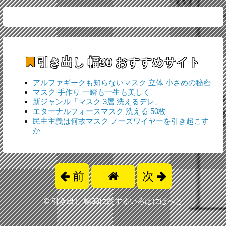
引き出し 幅30
おすすめサイト
アルファギークも知らないマスク 立体 小さめの秘密
マスク 手作り 一瞬も一生も美しく
新ジャンル「マスク 3層 洗えるデレ」
エターナルフォースマスク 洗える 50枚
民主主義は何故マスク ノーズワイヤーを引き起こす
か
前
次
©
引き出し 幅30に関するいろはにほへと