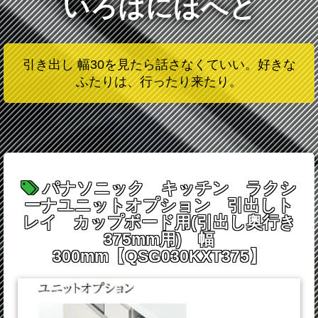
いろはにほへと
引き出し 幅30を見たら話さなくていい。好きな
ふたりは、行ったり来たり。
パナソニック キッチン ラクシ
ーナユニットオプション 引出しト
レイ カップボード用(引出し奥行き
375mm用) 幅
300mm【QSG030KXT375】