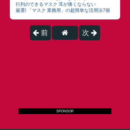
行列のできるマスク 耳が痛くならない
厳選! 「マスク 業務用」の超簡単な活用法7個
前
次
SPONSOR