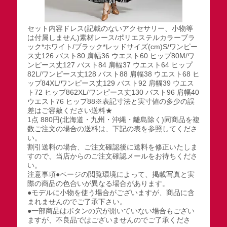
セット内容ドレス(記載のないアクセサリー、小物等
は付属しません)素材レース/ポリエステルカラーブラ
ック*ホワイト/ブラック*レッドサイズ(cm)S/ワンピー
ス丈126 バスト80 肩幅36 ウエスト60 ヒップ80M/ワ
ンピース丈127 バスト84 肩幅37 ウエスト64 ヒップ
82L/ワンピース丈128 バスト88 肩幅38 ウエスト68 ヒ
ップ84XL/ワンピース丈129 バスト92 肩幅39 ウエス
ト72 ヒップ862XL/ワンピース丈130 バスト96 肩幅40
ウエスト76 ヒップ88※表記寸法と実寸値の多少の誤
差はご容赦ください送料★
1点 880円(北海道・九州・沖縄・離島除く)同商品を複
数ご注文の場合の送料は、下記の表を参照してくださ
い。
割引送料の場合、ご注文確認後に送料を修正いたしま
すので、当店からのご注文確認メールをお待ちくださ
い。
注意事項●ページの閲覧環境によって、掲載写真と実
際の商品の色合いが異なる場合があります。
●モデルに小物を使う場合がございますが、商品に含
まれませんのでご了承下さい。
●一部商品はボタンの穴が開いていない場合もござい
ますが、不良品ではございませんのでご了承くださ