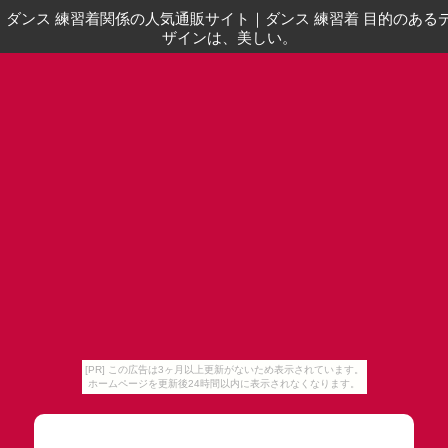
ダンス 練習着関係の人気通販サイト
｜
ダンス 練習着 目的のある
ザインは、美しい。
[PR] この広告は3ヶ月以上更新がないため表示されています。
ホームページを更新後24時間以内に表示されなくなります。