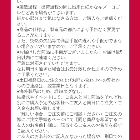
い。
●製造過程・出荷過程の間に出来た細かなキズ・ヨゴ
レなどある場合がございます。
細かい部分まで気になさる方は、ご購入をご遠慮くだ
さい。
●商品の仕様は、製造元の都合により予告なく変更す
ることがあります。
また、突然の欠品等で商品手配の遅れや手配ができな
い場合がございますので、ご了承ください。
●お届けした商品に不備がございましたら、お届け後5
日以内にご連絡ください。
早急に対応させていただきます。
なお期日を過ぎた場合はお受け致しかねますので予め
ご了承ください。
●土日祝祭日のご注文およびお問い合わせへの弊社か
らのご連絡は、翌営業日となります。
●海外製品のため、詳細タグなし。
結婚式やイベントにて、ご友人と同じ商品をそれぞれ
別にご購入予定のお客様へご友人と同日にご注文・ご
入金をお願い致します。
（難しい場合、ご注文前にご相談ください）ご注文の
際にご注文手続きページにて【同じ商品を希望するご
友人のお名前】欄に、該当するご友人のお名前を必ず
ご記入ください。
ご友人のお名前のご記入がなかった場合や、別日での