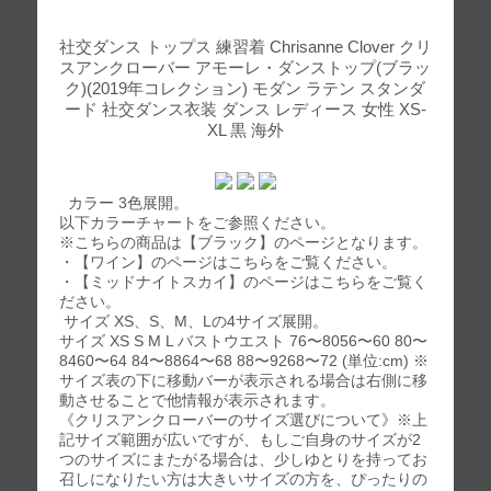
社交ダンス トップス 練習着 Chrisanne Clover クリ
スアンクローバー アモーレ・ダンストップ(ブラッ
ク)(2019年コレクション) モダン ラテン スタンダ
ード 社交ダンス衣装 ダンス レディース 女性 XS-
XL 黒 海外
カラー 3色展開。
以下カラーチャートをご参照ください。
※こちらの商品は【ブラック】のページとなります。
・【ワイン】のページはこちらをご覧ください。
・【ミッドナイトスカイ】のページはこちらをご覧く
ださい。
サイズ XS、S、M、Lの4サイズ展開。
サイズ XS S M L バストウエスト 76〜8056〜60 80〜
8460〜64 84〜8864〜68 88〜9268〜72 (単位:cm) ※
サイズ表の下に移動バーが表示される場合は右側に移
動させることで他情報が表示されます。
《クリスアンクローバーのサイズ選びについて》※上
記サイズ範囲が広いですが、もしご自身のサイズが2
つのサイズにまたがる場合は、少しゆとりを持ってお
召しになりたい方は大きいサイズの方を、ぴったりの