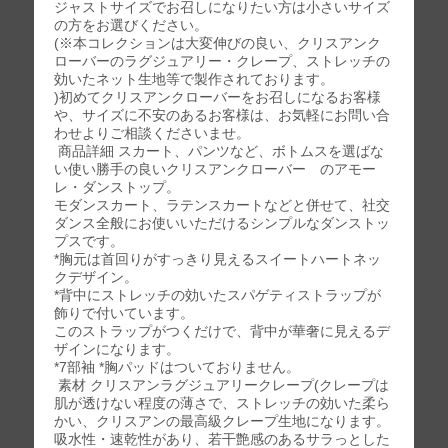
ジャストサイズでお召しになりたい方は小さいサイズ
の方をお選びください。
(※本コレクションは大変伸びの良い、クリスアンク
ローバーのラグジュアリー・クレープ、ストレッチの
効いたネット生地等で製作されております。
)初めてクリスアンクローバーをお召しになるお客様
や、サイズに不安のあるお客様は、お気軽にお問い合
わせよりご相談くださいませ。
商品詳細 スカート、パンツなど、ボトムスを選ばな
い使い勝手の良いクリスアンクローバー のアモー
レ・ダンストップ。
モダンスカート、ラテンスカートなどと併せて、社交
ダンス全般にお使いいただけるシンプルなダンストッ
プスです。
*胸元は首回りがすっきり見えるスイートハートネッ
クデザイン。
*背中にストレッチの効いたスパゲティストラップが
飾りで付いています。
このストラップがつくだけで、背中が華奢に見えるデ
ザインになります。
*7部袖 *胸パッドはついておりません。
素材 クリスアンラグジュアリークレープ(クレープは
肌が透けない程度の薄さで、ストレッチの効いた柔ら
かい、クリスアンの最高級クレープ生地になります。
吸水性・速乾性があり、若干艶感のあるサラっとした