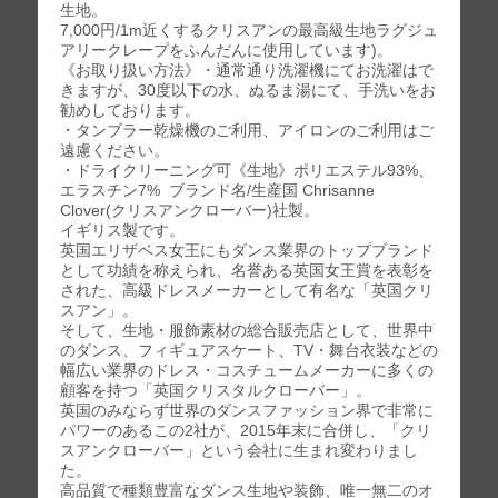
生地。
7,000円/1m近くするクリスアンの最高級生地ラグジュ
アリークレープをふんだんに使用しています)。
《お取り扱い方法》・通常通り洗濯機にてお洗濯はで
きますが、30度以下の水、ぬるま湯にて、手洗いをお
勧めしております。
・タンブラー乾燥機のご利用、アイロンのご利用はご
遠慮ください。
・ドライクリーニング可《生地》ポリエステル93%、
エラスチン7% ブランド名/生産国 Chrisanne
Clover(クリスアンクローバー)社製。
イギリス製です。
英国エリザベス女王にもダンス業界のトップブランド
として功績を称えられ、名誉ある英国女王賞を表彰を
された、高級ドレスメーカーとして有名な「英国クリ
スアン」。
そして、生地・服飾素材の総合販売店として、世界中
のダンス、フィギュアスケート、TV・舞台衣装などの
幅広い業界のドレス・コスチュームメーカーに多くの
顧客を持つ「英国クリスタルクローバー」。
英国のみならず世界のダンスファッション界で非常に
パワーのあるこの2社が、2015年末に合併し、「クリ
スアンクローバー」という会社に生まれ変わりまし
た。
高品質で種類豊富なダンス生地や装飾、唯一無二のオ