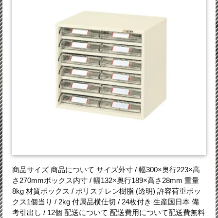
商品サイズ 商品について サイズ外寸 / 幅300×奥行223×高
さ270mmボックス内寸 / 幅132×奥行189×高さ28mm 重量
8kg 材質ボックス / ポリスチレン樹脂 (透明) 許容荷重ボッ
クス1個当り / 2kg 付属品横仕切 / 24枚付き 生産国日本 備
考引出し / 12個 配送について 配送費用について配送費無料