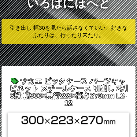
いろはにほへと
引き出し 幅30を見たら話さなくていい。好きな
ふたりは、行ったり来たり。
サカエ ピックケース パーツキャ
ビネット スチールケース 引出し 2列
6段 幅300×奥行223×高さ270mm L2-
12