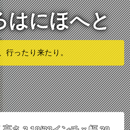
ろはにほへと
は、行ったり来たり。
 3 19/32インチ x 幅 30