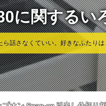
幅30に関するい
見たら話さなくていい。好きなふたり
ン Snap-on 引出し仕切り板 高さ