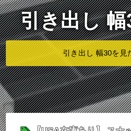
引き出し 
引き出し 幅30を
【USA在庫あり】 スナップオ