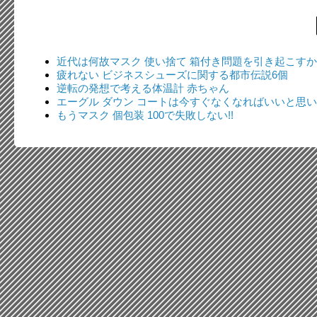
近代は何故マスク 使い捨て 箱付き問題を引き起こすか
疲れない ビジネスシューズに関する都市伝説6個
逆転の発想で考える体温計 赤ちゃん
エーグル ダウン コートは今すぐなくなればいいと思
もうマスク 個包装 100で失敗しない!!