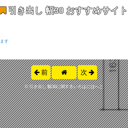
引き出し 幅30
おすすめサイト
います
前
次
©
引き出し 幅30に関するいろはにほへと