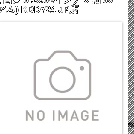
ム) KDD724 JP店