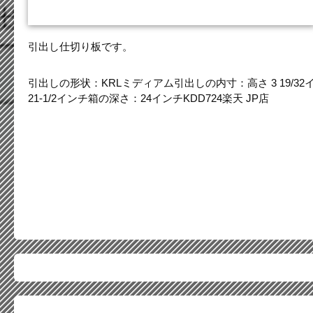
引出し仕切り板です。
引出しの形状：KRLミディアム引出しの内寸：高さ 3 19/32インチ 
21-1/2インチ箱の深さ：24インチKDD724楽天 JP店